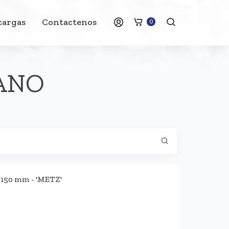
cargas
Contactenos
0
ANO
150 mm - 'METZ'