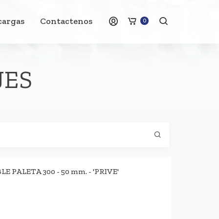
cargas
Contactenos
0
JES
PALETA 300 - 50 mm. - 'PRIVE'