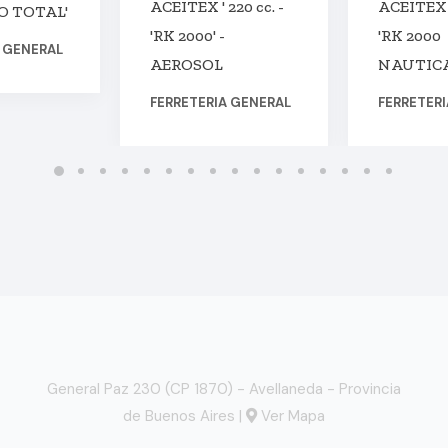
ACEITEX ' 220 cc. -
ACEITEX '
 TOTAL'
'RK 2000' -
'RK 2000
A GENERAL
AEROSOL
NAUTICA
FERRETERIA GENERAL
FERRETER
General Paz 230 (CP 1870) - Avellaneda - Provincia
de Buenos Aires |
Ver Mapa