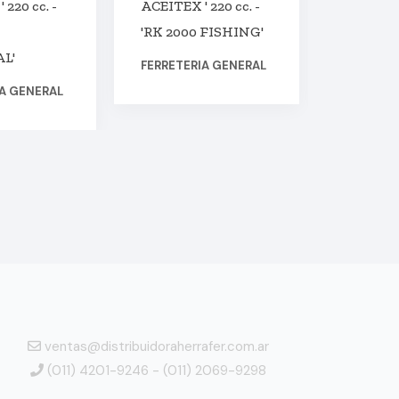
 220 cc. -
ACEITEX ' 220 cc. -
ACEITEX 
'RK 2000 FISHING'
'RK 3000
L'
FERRETERIA GENERAL
FERRETE
IA GENERAL
ventas@distribuidoraherrafer.com.ar
(011) 4201-9246 - (011) 2069-9298