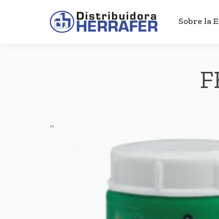
Sobre la 
F
‹
›